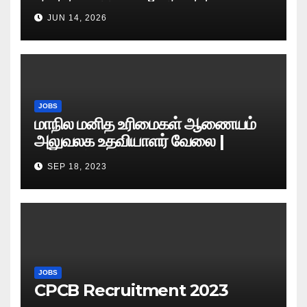
வேலைவாய்ப்பு அறிவிப்பு 2026
JUN 14, 2026
JOBS
மாநில மனித உரிமைகள் ஆணையம்
அலுவலக உதவியாளர் வேலை |
எழுத்துத் தேர்வு தேதி அறிவிப்பு..?
SEP 18, 2023
JOBS
CPCB Recruitment 2023