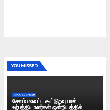
YOU MISSED
UNCATEGORIZED
சேலம் மாவட்ட கூட்டுறவு பால்
உற்பத்தியாளர்கள் ஒன்றியத்தில்