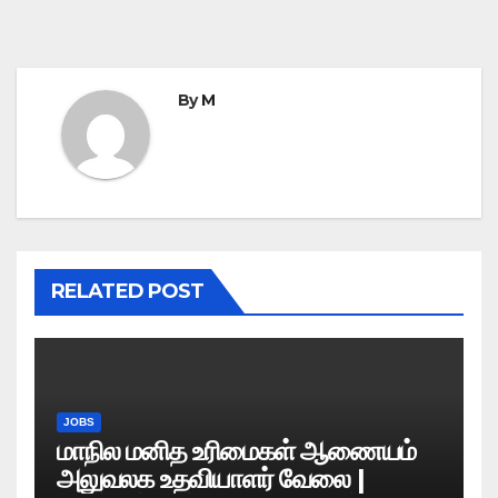
By
M
RELATED POST
JOBS
மாநில மனித உரிமைகள் ஆணையம்
அலுவலக உதவியாளர் வேலை |