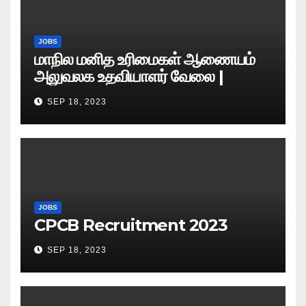
JOBS
மாநில மனித உரிமைகள் ஆணையம்
அலுவலக உதவியாளர் வேலை |
எழுத்துத் தேர்வு தேதி அறிவிப்பு..?
SEP 18, 2023
JOBS
CPCB Recruitment 2023
SEP 18, 2023