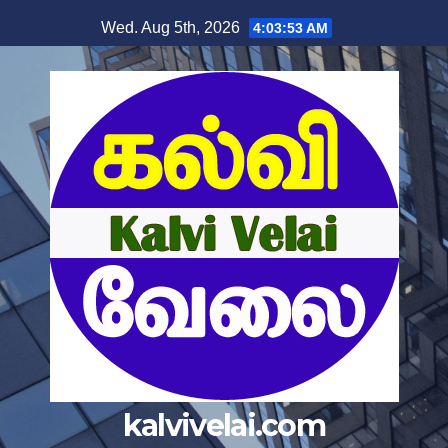
Skip
Wed. Aug 5th, 2026
4:03:54 AM
to
content
kalvivelai.com