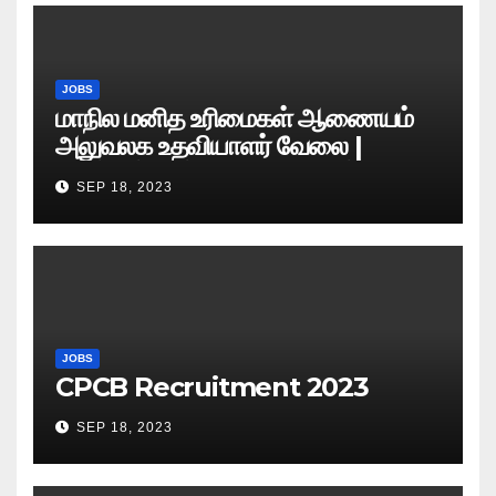
JOBS
மாநில மனித உரிமைகள் ஆணையம்
அலுவலக உதவியாளர் வேலை |
எழுத்துத் தேர்வு தேதி அறிவிப்பு..?
SEP 18, 2023
JOBS
CPCB Recruitment 2023
SEP 18, 2023