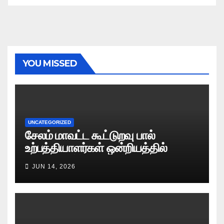
YOU MISSED
UNCATEGORIZED
சேலம் மாவட்ட கூட்டுறவு பால்
உற்பத்தியாளர்கள் ஒன்றியத்தில்
வேலைவாய்ப்பு அறிவிப்பு 2026
JUN 14, 2026