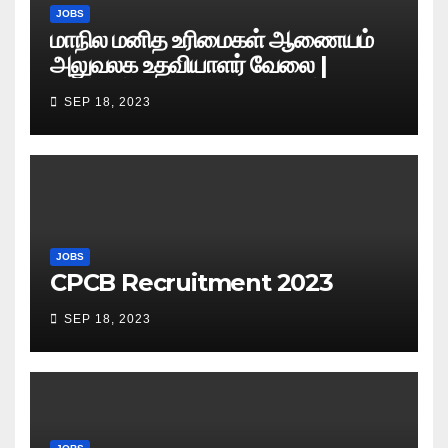
JOBS
மாநில மனித உரிமைகள் ஆணையம்
அலுவலக உதவியாளர் வேலை |
எழுத்துத் தேர்வு தேதி அறிவிப்பு..?
SEP 18, 2023
JOBS
CPCB Recruitment 2023
SEP 18, 2023