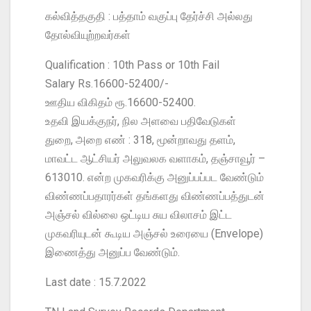
கல்வித்தகுதி : பத்தாம் வகுப்பு தேர்ச்சி அல்லது
தோல்வியுற்றவர்கள்
Qualification : 10th Pass or 10th Fail
Salary Rs.16600-52400/-
ஊதிய விகிதம் ரூ.16600-52400.
உதவி இயக்குநர், நில அளவை பதிவேடுகள்
துறை, அறை எண் : 318, மூன்றாவது தளம்,
மாவட்ட ஆட்சியர் அலுவலக வளாகம், தஞ்சாவூர் –
613010. என்ற முகவரிக்கு அனுப்பப்பட வேண்டும்
விண்ணப்பதாரர்கள் தங்களது விண்ணப்பத்துடன்
அஞ்சல் வில்லை ஒட்டிய சுய விலாசம் இட்ட
முகவரியுடன் கூடிய அஞ்சல் உரையை (Envelope)
இணைத்து அனுப்ப வேண்டும்.
Last date : 15.7.2022