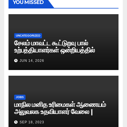
YOU MISSED
UNCATEGORIZED
சேலம் மாவட்ட கூட்டுறவு பால்
உற்பத்தியாளர்கள் ஒன்றியத்தில்
வேலைவாய்ப்பு அறிவிப்பு 2026
JUN 14, 2026
JOBS
மாநில மனித உரிமைகள் ஆணையம்
அலுவலக உதவியாளர் வேலை |
எழுத்துத் தேர்வு தேதி அறிவிப்பு..?
SEP 18, 2023