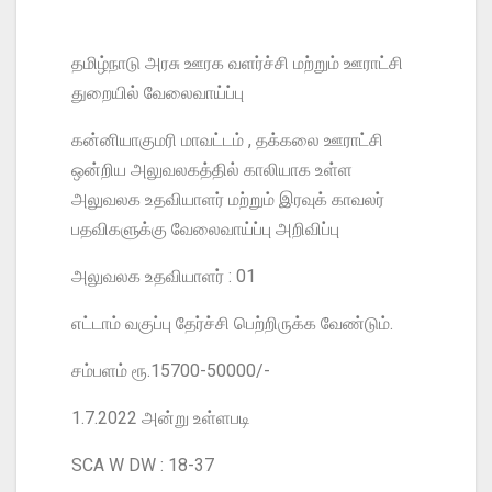
தமிழ்நாடு அரசு ஊரக வளர்ச்சி மற்றும் ஊராட்சி
துறையில் வேலைவாய்ப்பு
கன்னியாகுமரி மாவட்டம் , தக்கலை ஊராட்சி
ஒன்றிய அலுவலகத்தில் காலியாக உள்ள
அலுவலக உதவியாளர் மற்றும் இரவுக் காவலர்
பதவிகளுக்கு வேலைவாய்ப்பு அறிவிப்பு
அலுவலக உதவியாளர் : 01
எட்டாம் வகுப்பு தேர்ச்சி பெற்றிருக்க வேண்டும்.
சம்பளம் ரூ.15700-50000/-
1.7.2022 அன்று உள்ளபடி
SCA W DW : 18-37