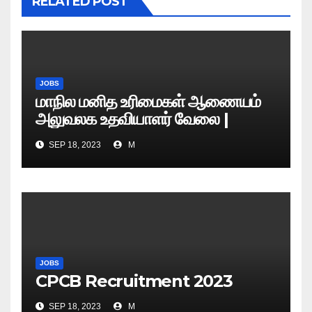
RELATED POST
JOBS
மாநில மனித உரிமைகள் ஆணையம்
அலுவலக உதவியாளர் வேலை |
எழுத்துத் தேர்வு தேதி அறிவிப்பு..?
SEP 18, 2023
M
JOBS
CPCB Recruitment 2023
SEP 18, 2023
M