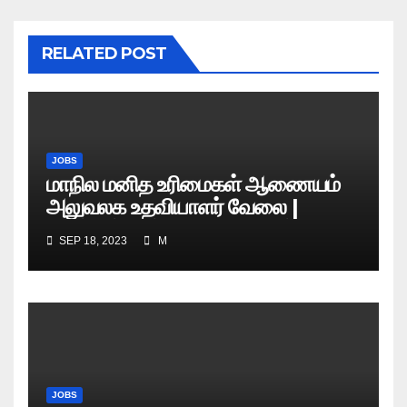
RELATED POST
JOBS
மாநில மனித உரிமைகள் ஆணையம்
அலுவலக உதவியாளர் வேலை |
எழுத்துத் தேர்வு தேதி அறிவிப்பு..?
SEP 18, 2023
M
JOBS