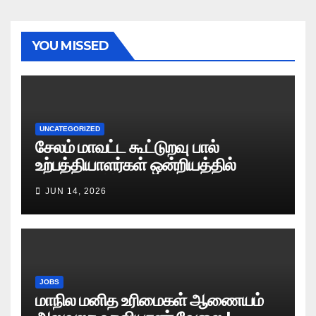
YOU MISSED
UNCATEGORIZED
சேலம் மாவட்ட கூட்டுறவு பால்
உற்பத்தியாளர்கள் ஒன்றியத்தில்
வேலைவாய்ப்பு அறிவிப்பு 2026
JUN 14, 2026
JOBS
மாநில மனித உரிமைகள் ஆணையம்