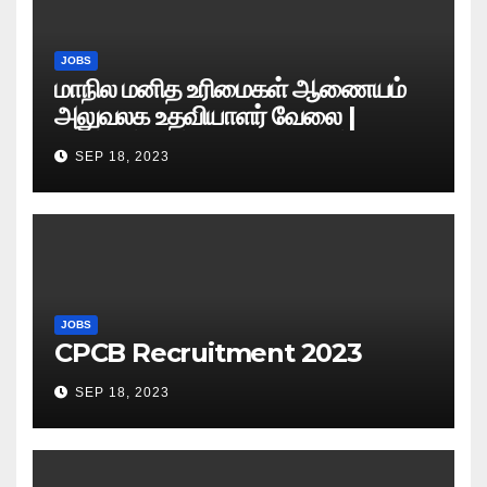
JOBS
மாநில மனித உரிமைகள் ஆணையம்
அலுவலக உதவியாளர் வேலை |
எழுத்துத் தேர்வு தேதி அறிவிப்பு..?
SEP 18, 2023
JOBS
CPCB Recruitment 2023
SEP 18, 2023