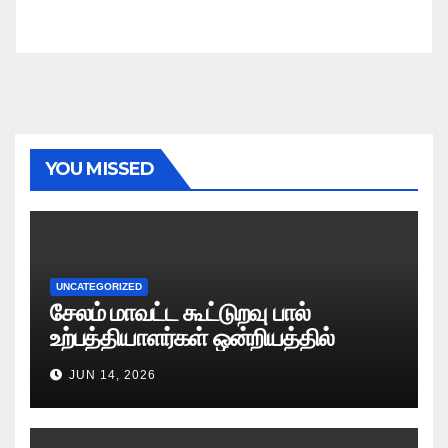
YOU MISSED
UNCATEGORIZED
சேலம் மாவட்ட கூட்டுறவு பால்
உற்பத்தியாளர்கள் ஒன்றியத்தில்
வேலைவாய்ப்பு அறிவிப்பு 2026
JUN 14, 2026