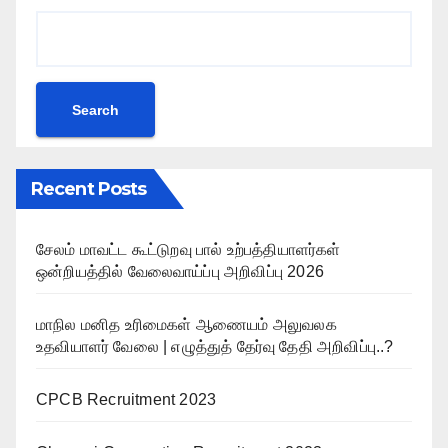
Search
Recent Posts
சேலம் மாவட்ட கூட்டுறவு பால் உற்பத்தியாளர்கள்
ஒன்றியத்தில் வேலைவாய்ப்பு அறிவிப்பு 2026
மாநில மனித உரிமைகள் ஆணையம் அலுவலக
உதவியாளர் வேலை | எழுத்துத் தேர்வு தேதி அறிவிப்பு..?
CPCB Recruitment 2023