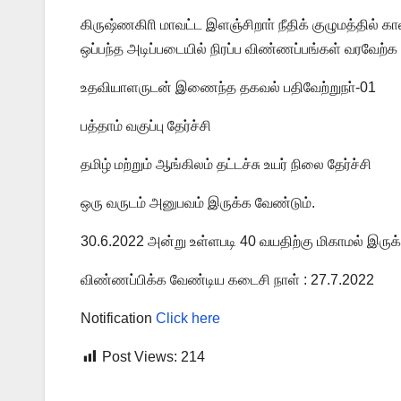
கிருஷ்ணகிாி மாவட்ட இளஞ்சிறாா் நீதிக் குழுமத்தில
ஒப்பந்த அடிப்படையில் நிரப்ப விண்ணப்பங்கள் வரவேற்
உதவியாளருடன் இணைந்த தகவல் பதிவேற்றுநா்-01
பத்தாம் வகுப்பு தேர்ச்சி
தமிழ் மற்றும் ஆங்கிலம் தட்டச்சு உயர் நிலை தேர்ச்சி
ஒரு வருடம் அனுபவம் இருக்க வேண்டும்.
30.6.2022 அன்று உள்ளபடி 40 வயதிற்கு மிகாமல் இருக
விண்ணப்பிக்க வேண்டிய கடைசி நாள் : 27.7.2022
Notification
Click here
Post Views:
214