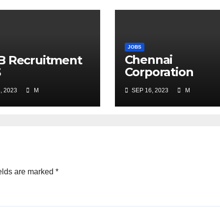
JOBS
Chennai
B Recruitment
Corporation
3
Recruitment 20
, 2023
M
SEP 16, 2023
M
elds are marked
*