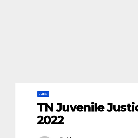
JOBS
TN Juvenile Just
2022