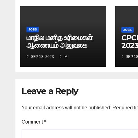
JOBS
JOBS
மாநில மனித உரிமைகள்
CPC
ஆணையம் அலுவலக
202
உதவியாளர் வேலை |
SEP 18, 2023
M
SEP 18
எழுத்துத் தேர்வு தேதி
அறிவிப்பு..?
Leave a Reply
Your email address will not be published.
Required fi
Comment
*