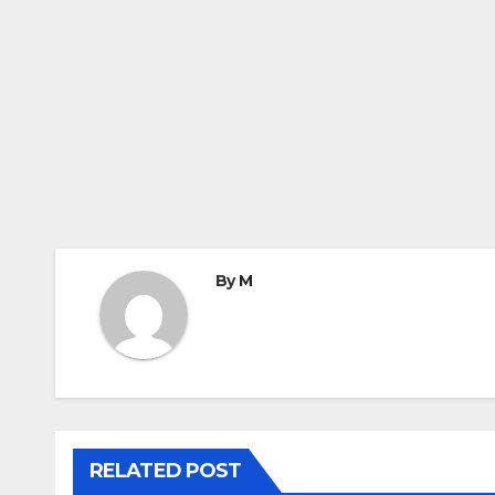
By
M
RELATED POST