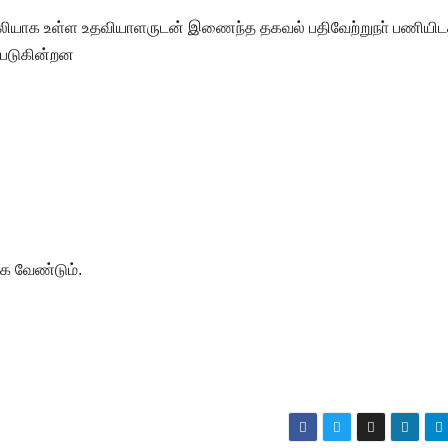
் காலியாக உள்ள உதவியாளருடன் இணைந்த தகவல் பதிவேற்றுநா் பணியி
க படுகின்றன
்க வேண்டும்.