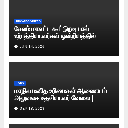
UNCATEGORIZED
சேலம் மாவட்ட கூட்டுறவு பால்
உற்பத்தியாளர்கள் ஒன்றியத்தில்
வேலைவாய்ப்பு அறிவிப்பு 2026
JUN 14, 2026
JOBS
மாநில மனித உரிமைகள் ஆணையம்
அலுவலக உதவியாளர் வேலை |
எழுத்துத் தேர்வு தேதி அறிவிப்பு..?
SEP 18, 2023