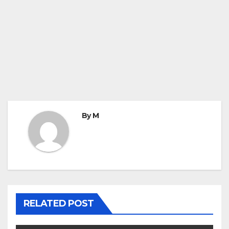
By
M
RELATED POST