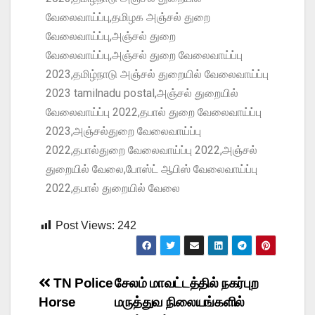
வேலைவாய்ப்பு,தமிழக அஞ்சல் துறை
வேலைவாய்ப்பு,அஞ்சல் துறை
வேலைவாய்ப்பு,அஞ்சல் துறை வேலைவாய்ப்பு
2023,தமிழ்நாடு அஞ்சல் துறையில் வேலைவாய்ப்பு
2023 tamilnadu postal,அஞ்சல் துறையில்
வேலைவாய்ப்பு 2022,தபால் துறை வேலைவாய்ப்பு
2023,அஞ்சல்துறை வேலைவாய்ப்பு
2022,தபால்துறை வேலைவாய்ப்பு 2022,அஞ்சல்
துறையில் வேலை,போஸ்ட் ஆபிஸ் வேலைவாய்ப்பு
2022,தபால் துறையில் வேலை
Post Views:
242
TN Police
சேலம் மாவட்டத்தில் நகர்புற
Horse
மருத்துவ நிலையங்களில்