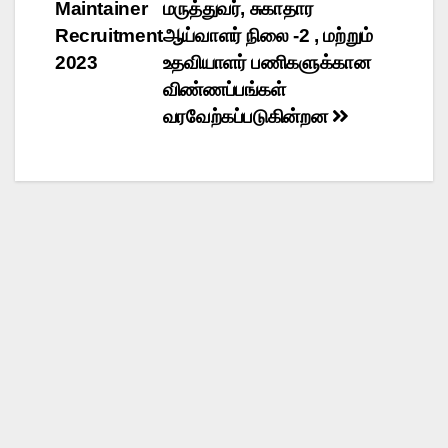
Maintainer
மருத்துவர், சுகாதார
Recruitment
ஆய்வாளர் நிலை -2 , மற்றும்
2023
உதவியாளர் பணிகளுக்கான
விண்ணப்பங்கள்
வரவேற்கப்படுகின்றன