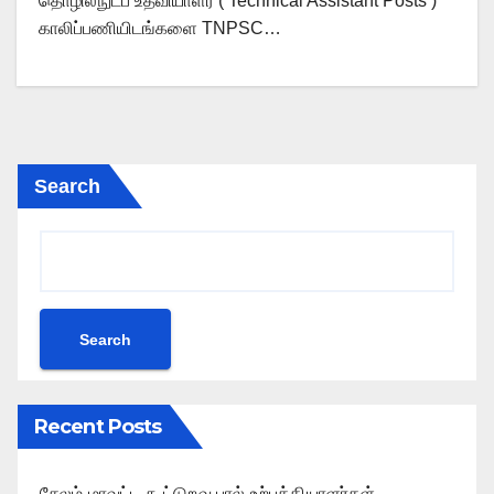
தொழில்நுட்ப உதவியாளர் ( Technical Assistant Posts )
காலிப்பணியிடங்களை TNPSC…
Search
Search
Recent Posts
சேலம் மாவட்ட கூட்டுறவு பால் உற்பத்தியாளர்கள்