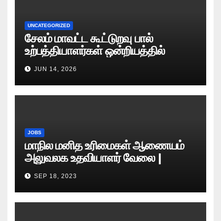
UNCATEGORIZED
சேலம் மாவட்ட கூட்டுறவு பால்
உற்பத்தியாளர்கள் ஒன்றியத்தில்
வேலைவாய்ப்பு அறிவிப்பு 2026
JUN 14, 2026
JOBS
மாநில மனித உரிமைகள் ஆணையம்
அலுவலக உதவியாளர் வேலை |
எழுத்துத் தேர்வு தேதி அறிவிப்பு..?
SEP 18, 2023