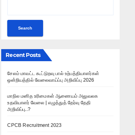
Search
Recent Posts
சேலம் மாவட்ட கூட்டுறவு பால் உற்பத்தியாளர்கள்
ஒன்றியத்தில் வேலைவாய்ப்பு அறிவிப்பு 2026
மாநில மனித உரிமைகள் ஆணையம் அலுவலக
உதவியாளர் வேலை | எழுத்துத் தேர்வு தேதி
அறிவிப்பு..?
CPCB Recruitment 2023