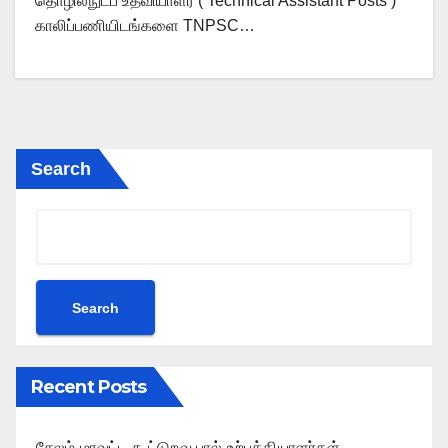
தொழில்நுட்ப உதவியாளர் ( Technical Assistant Posts )
காலிப்பணியிடங்களை TNPSC…
Search
Search
Recent Posts
சேலம் மாவட்ட கூட்டுறவு பால் உற்பத்தியாளர்கள்