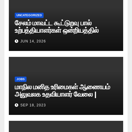
UNCATEGORIZED
சேலம் மாவட்ட கூட்டுறவு பால்
உற்பத்தியாளர்கள் ஒன்றியத்தில்
வேலைவாய்ப்பு அறிவிப்பு 2026
JUN 14, 2026
JOBS
மாநில மனித உரிமைகள் ஆணையம்
அலுவலக உதவியாளர் வேலை |
எழுத்துத் தேர்வு தேதி அறிவிப்பு..?
SEP 18, 2023