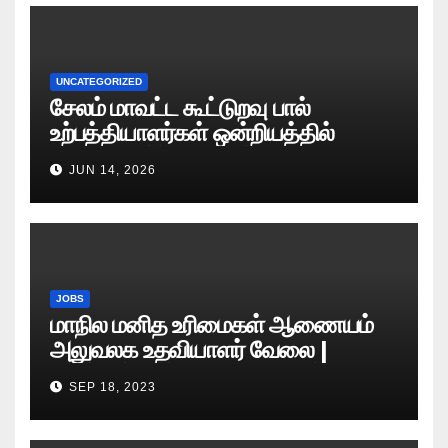
UNCATEGORIZED
சேலம் மாவட்ட கூட்டுறவு பால்
உற்பத்தியாளர்கள் ஒன்றியத்தில்
வேலைவாய்ப்பு அறிவிப்பு 2026
JUN 14, 2026
JOBS
மாநில மனித உரிமைகள் ஆணையம்
அலுவலக உதவியாளர் வேலை |
எழுத்துத் தேர்வு தேதி அறிவிப்பு..?
SEP 18, 2023