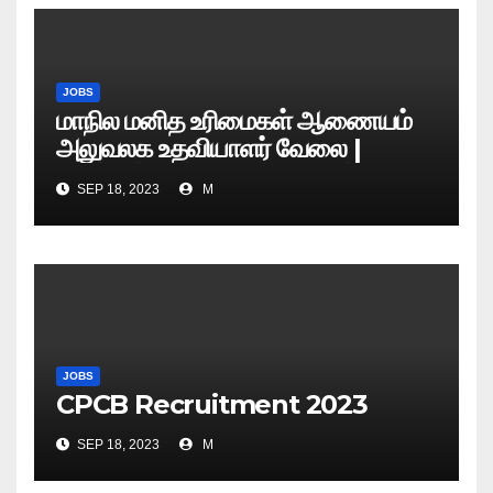
JOBS
மாநில மனித உரிமைகள் ஆணையம்
அலுவலக உதவியாளர் வேலை |
எழுத்துத் தேர்வு தேதி அறிவிப்பு..?
SEP 18, 2023
M
JOBS
CPCB Recruitment 2023
SEP 18, 2023
M