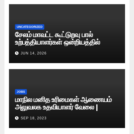
UNCATEGORIZED
சேலம் மாவட்ட கூட்டுறவு பால்
உற்பத்தியாளர்கள் ஒன்றியத்தில்
வேலைவாய்ப்பு அறிவிப்பு 2026
JUN 14, 2026
JOBS
மாநில மனித உரிமைகள் ஆணையம்
அலுவலக உதவியாளர் வேலை |
எழுத்துத் தேர்வு தேதி அறிவிப்பு..?
SEP 18, 2023