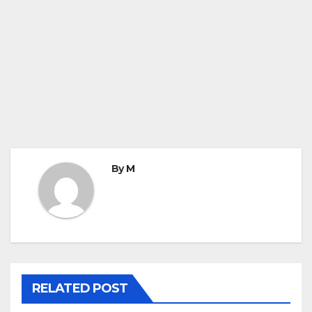
By
M
RELATED POST