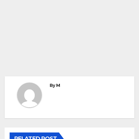
By
M
RELATED POST