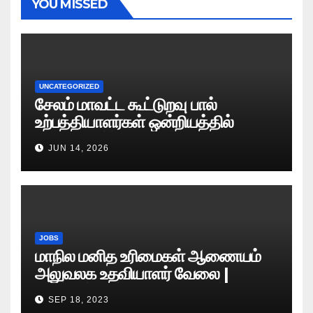
YOU MISSED
UNCATEGORIZED
சேலம் மாவட்ட கூட்டுறவு பால்
உற்பத்தியாளர்கள் ஒன்றியத்தில்
வேலைவாய்ப்பு அறிவிப்பு 2026
JUN 14, 2026
JOBS
மாநில மனித உரிமைகள் ஆணையம்
அலுவலக உதவியாளர் வேலை |
எழுத்துத் தேர்வு தேதி அறிவிப்பு..?
SEP 18, 2023