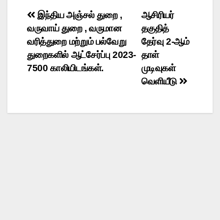
இந்திய அஞ்சல் துறை ,
ஆசிரியர்
வருவாய் துறை , வருமான
தகுதித்
வரித்துறை மற்றும் பல்வேறு
தேர்வு 2-ஆம்
துறைகளில் ஆட்சேர்ப்பு 2023-
தாள்
7500 காலியிடங்கள்.
முடிவுகள்
வெளியீடு