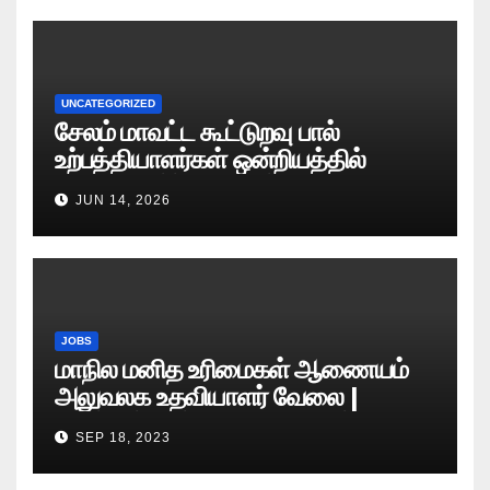
UNCATEGORIZED
சேலம் மாவட்ட கூட்டுறவு பால்
உற்பத்தியாளர்கள் ஒன்றியத்தில்
வேலைவாய்ப்பு அறிவிப்பு 2026
JUN 14, 2026
JOBS
மாநில மனித உரிமைகள் ஆணையம்
அலுவலக உதவியாளர் வேலை |
எழுத்துத் தேர்வு தேதி அறிவிப்பு..?
SEP 18, 2023