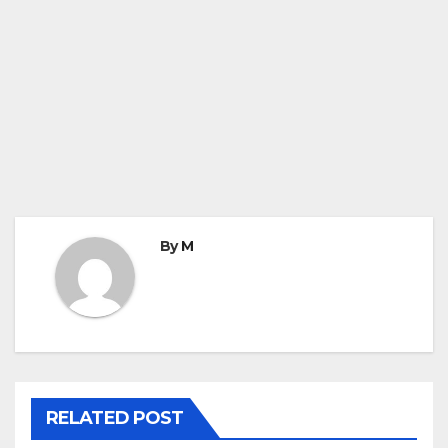
By
M
RELATED POST