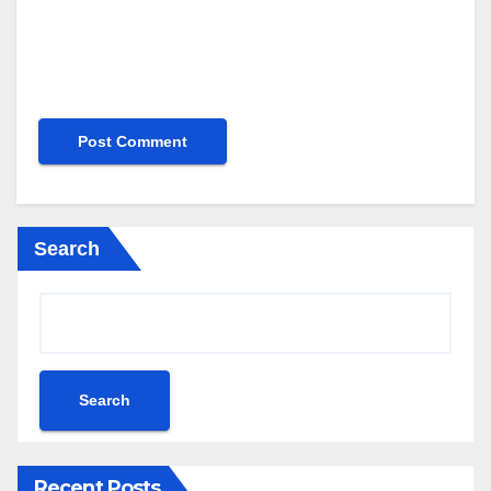
Search
Search
Recent Posts