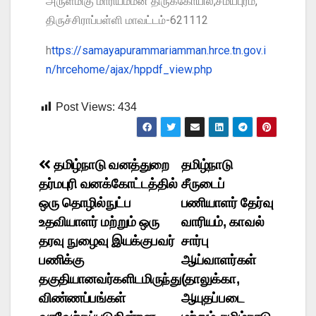
அருள்மிகு மாரியம்மன் திருக்கோயில்,சமயபுரம்,
திருச்சிராப்பள்ளி மாவட்டம்-621112
h
ttps://samayapurammariamman.hrce.tn.gov.i
n/hrcehome/ajax/hppdf_view.php
Post Views:
434
தமிழ்நாடு வனத்துறை
தமிழ்நாடு
தர்மபுரி வனக்கோட்டத்தில்
சீருடைப்
ஒரு தொழில்நுட்ப
பணியாளர் தேர்வு
உதவியாளர் மற்றும் ஒரு
வாரியம், காவல்
தரவு நுழைவு இயக்குபவர்
சார்பு
பணிக்கு
ஆய்வாளர்கள்
தகுதியானவர்களிடமிருந்து
(தாலுக்கா,
விண்ணப்பங்கள்
ஆயுதப்படை