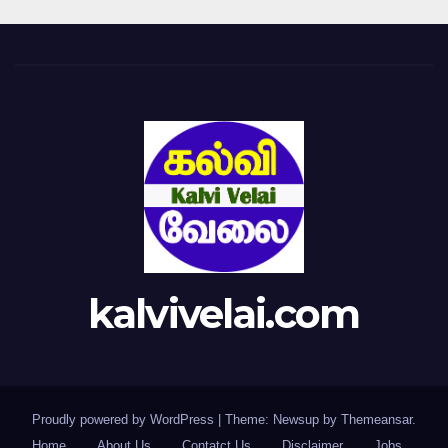
kalvivelai.com
Proudly powered by WordPress
|
Theme: Newsup by
Themeansar
.
Home
About Us
Contatct Us
Disclaimer
Jobs