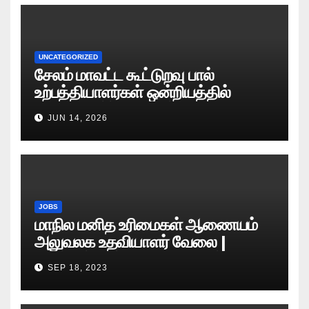
UNCATEGORIZED
சேலம் மாவட்ட கூட்டுறவு பால்
உற்பத்தியாளர்கள் ஒன்றியத்தில்
வேலைவாய்ப்பு அறிவிப்பு 2026
JUN 14, 2026
JOBS
மாநில மனித உரிமைகள் ஆணையம்
அலுவலக உதவியாளர் வேலை |
எழுத்துத் தேர்வு தேதி அறிவிப்பு..?
SEP 18, 2023