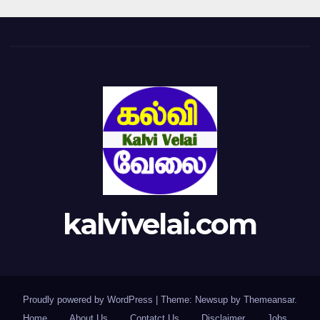
kalvivelai.com
Proudly powered by WordPress
|
Theme: Newsup by
Themeansar
.
Home
About Us
Contatct Us
Disclaimer
Jobs