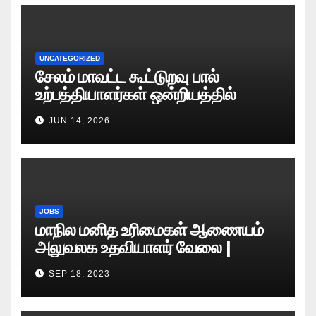
UNCATEGORIZED
சேலம் மாவட்ட கூட்டுறவு பால்
உற்பத்தியாளர்கள் ஒன்றியத்தில்
வேலைவாய்ப்பு அறிவிப்பு 2026
JUN 14, 2026
JOBS
மாநில மனித உரிமைகள் ஆணையம்
அலுவலக உதவியாளர் வேலை |
எழுத்துத் தேர்வு தேதி அறிவிப்பு..?
SEP 18, 2023