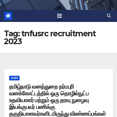
Tag:
tnfusrc recruitment
2023
JOBS
தமிழ்நாடு வனத்துறை தர்மபுரி
வனக்கோட்டத்தில் ஒரு தொழில்நுட்ப
உதவியாளர் மற்றும் ஒரு தரவு நுழைவு
இயக்குபவர் பணிக்கு
தகுதியானவர்களிடமிருந்து விண்ணப்பங்கள்