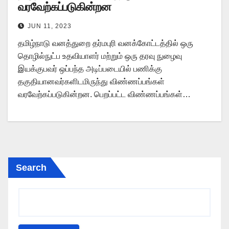
வரவேற்கப்படுகின்றன
JUN 11, 2023
தமிழ்நாடு வனத்துறை தர்மபுரி வனக்கோட்டத்தில் ஒரு
தொழில்நுட்ப உதவியாளர் மற்றும் ஒரு தரவு நுழைவு
இயக்குபவர் ஒப்பந்த அடிப்படையில் பணிக்கு
தகுதியானவர்களிடமிருந்து விண்ணப்பங்கள்
வரவேற்கப்படுகின்றன. பெறப்பட்ட விண்ணப்பங்கள்…
Search