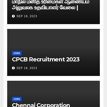
மாநில மனித உரிமைகள் ஆணையம்
அலுவலக உதவியாளர் வேலை |
எழுத்துத் தேர்வு தேதி அறிவிப்பு..?
SEP 18, 2023
JOBS
CPCB Recruitment 2023
SEP 18, 2023
JOBS
Chennai Corporation