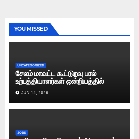
YOU MISSED
UNCATEGORIZED
சேலம் மாவட்ட கூட்டுறவு பால்
உற்பத்தியாளர்கள் ஒன்றியத்தில்
வேலைவாய்ப்பு அறிவிப்பு 2026
JUN 14, 2026
JOBS