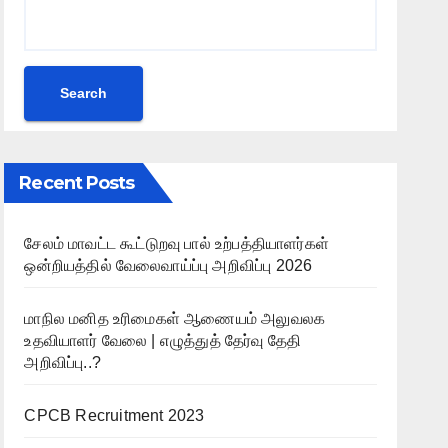
Search
Recent Posts
சேலம் மாவட்ட கூட்டுறவு பால் உற்பத்தியாளர்கள்
ஒன்றியத்தில் வேலைவாய்ப்பு அறிவிப்பு 2026
மாநில மனித உரிமைகள் ஆணையம் அலுவலக
உதவியாளர் வேலை | எழுத்துத் தேர்வு தேதி
அறிவிப்பு..?
CPCB Recruitment 2023