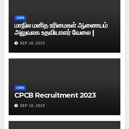
JOBS
மாநில மனித உரிமைகள் ஆணையம்
அலுவலக உதவியாளர் வேலை |
எழுத்துத் தேர்வு தேதி அறிவிப்பு..?
SEP 18, 2023
JOBS
CPCB Recruitment 2023
SEP 18, 2023