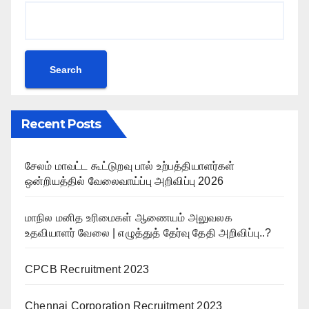
Search
Recent Posts
சேலம் மாவட்ட கூட்டுறவு பால் உற்பத்தியாளர்கள்
ஒன்றியத்தில் வேலைவாய்ப்பு அறிவிப்பு 2026
மாநில மனித உரிமைகள் ஆணையம் அலுவலக
உதவியாளர் வேலை | எழுத்துத் தேர்வு தேதி அறிவிப்பு..?
CPCB Recruitment 2023
Chennai Corporation Recruitment 2023