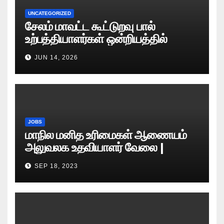
UNCATEGORIZED
சேலம் மாவட்ட கூட்டுறவு பால்
உற்பத்தியாளர்கள் ஒன்றியத்தில்
வேலைவாய்ப்பு அறிவிப்பு 2026
JUN 14, 2026
JOBS
மாநில மனித உரிமைகள் ஆணையம்
அலுவலக உதவியாளர் வேலை |
எழுத்துத் தேர்வு தேதி அறிவிப்பு..?
SEP 18, 2023