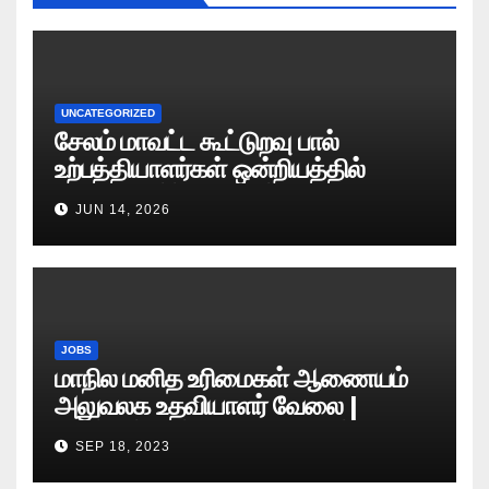
UNCATEGORIZED
சேலம் மாவட்ட கூட்டுறவு பால்
உற்பத்தியாளர்கள் ஒன்றியத்தில்
வேலைவாய்ப்பு அறிவிப்பு 2026
JUN 14, 2026
JOBS
மாநில மனித உரிமைகள் ஆணையம்
அலுவலக உதவியாளர் வேலை |
எழுத்துத் தேர்வு தேதி அறிவிப்பு..?
SEP 18, 2023