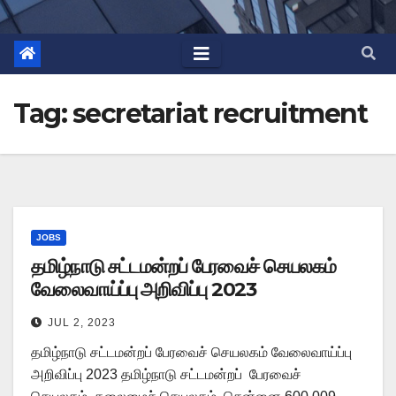
Tag:
secretariat recruitment
JOBS
தமிழ்நாடு சட்டமன்றப் பேரவைச் செயலகம்
வேலைவாய்ப்பு அறிவிப்பு 2023
JUL 2, 2023
தமிழ்நாடு சட்டமன்றப் பேரவைச் செயலகம் வேலைவாய்ப்பு
அறிவிப்பு 2023 தமிழ்நாடு சட்டமன்றப் பேரவைச்