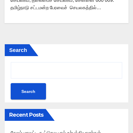
செயலகம், தலைமைச் செயலகம், சென்னை 600 009.
தமிழ்நாடு சட்டமன்ற பேரவைச் செயலகத்தில்…
Search
Search
Recent Posts
சேலம் மாவட்ட கூட்டுறவு பால் உற்பத்தியாளர்கள்