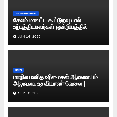
UNCATEGORIZED
சேலம் மாவட்ட கூட்டுறவு பால்
உற்பத்தியாளர்கள் ஒன்றியத்தில்
வேலைவாய்ப்பு அறிவிப்பு 2026
JUN 14, 2026
JOBS
மாநில மனித உரிமைகள் ஆணையம்
அலுவலக உதவியாளர் வேலை |
எழுத்துத் தேர்வு தேதி அறிவிப்பு..?
SEP 18, 2023