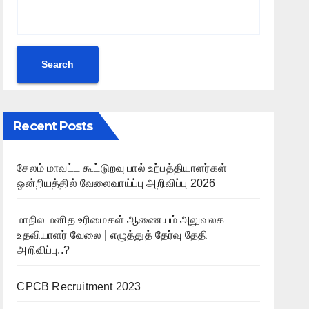
Search
Recent Posts
சேலம் மாவட்ட கூட்டுறவு பால் உற்பத்தியாளர்கள்
ஒன்றியத்தில் வேலைவாய்ப்பு அறிவிப்பு 2026
மாநில மனித உரிமைகள் ஆணையம் அலுவலக
உதவியாளர் வேலை | எழுத்துத் தேர்வு தேதி
அறிவிப்பு..?
CPCB Recruitment 2023