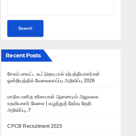
Search
Recent Posts
சேலம் மாவட்ட கூட்டுறவு பால் உற்பத்தியாளர்கள்
ஒன்றியத்தில் வேலைவாய்ப்பு அறிவிப்பு 2026
மாநில மனித உரிமைகள் ஆணையம் அலுவலக
உதவியாளர் வேலை | எழுத்துத் தேர்வு தேதி
அறிவிப்பு..?
CPCB Recruitment 2023