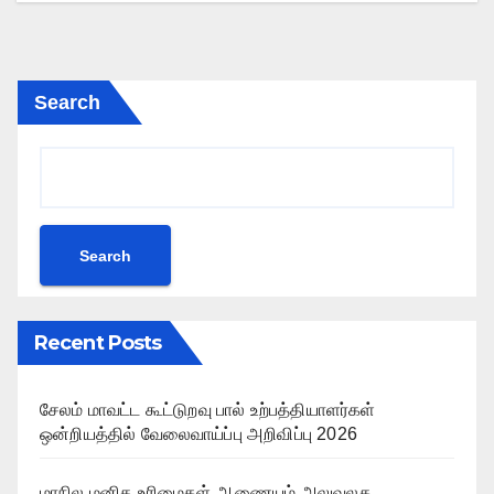
Search
Search
Recent Posts
சேலம் மாவட்ட கூட்டுறவு பால் உற்பத்தியாளர்கள்
ஒன்றியத்தில் வேலைவாய்ப்பு அறிவிப்பு 2026
மாநில மனித உரிமைகள் ஆணையம் அலுவலக