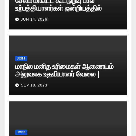
சேலம் மாவட்ட கூட்டுறவு பால்
உற்பத்தியாளர்கள் ஒன்றியத்தில்
வேலைவாய்ப்பு அறிவிப்பு 2026
JUN 14, 2026
JOBS
மாநில மனித உரிமைகள் ஆணையம்
அலுவலக உதவியாளர் வேலை |
எழுத்துத் தேர்வு தேதி அறிவிப்பு..?
SEP 18, 2023
JOBS