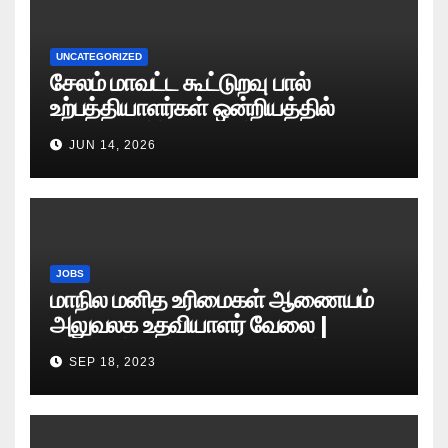
UNCATEGORIZED
சேலம் மாவட்ட கூட்டுறவு பால்
உற்பத்தியாளர்கள் ஒன்றியத்தில்
வேலைவாய்ப்பு அறிவிப்பு 2026
JUN 14, 2026
JOBS
மாநில மனித உரிமைகள் ஆணையம்
அலுவலக உதவியாளர் வேலை |
எழுத்துத் தேர்வு தேதி அறிவிப்பு..?
SEP 18, 2023