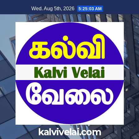
Skip
Wed. Aug 5th, 2026
5:25:04 AM
to
content
kalvivelai.com