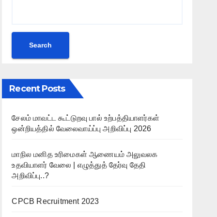
Search
Recent Posts
சேலம் மாவட்ட கூட்டுறவு பால் உற்பத்தியாளர்கள்
ஒன்றியத்தில் வேலைவாய்ப்பு அறிவிப்பு 2026
மாநில மனித உரிமைகள் ஆணையம் அலுவலக
உதவியாளர் வேலை | எழுத்துத் தேர்வு தேதி
அறிவிப்பு..?
CPCB Recruitment 2023