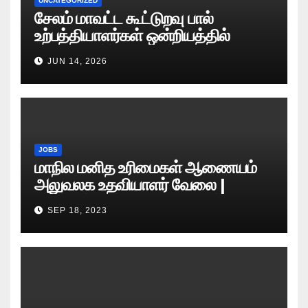
UNCATEGORIZED
சேலம் மாவட்ட கூட்டுறவு பால்
உற்பத்தியாளர்கள் ஒன்றியத்தில்
வேலைவாய்ப்பு அறிவிப்பு 2026
JUN 14, 2026
JOBS
மாநில மனித உரிமைகள் ஆணையம்
அலுவலக உதவியாளர் வேலை |
எழுத்துத் தேர்வு தேதி அறிவிப்பு..?
SEP 18, 2023