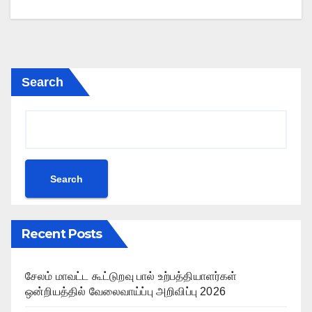
Search
Search
Recent Posts
சேலம் மாவட்ட கூட்டுறவு பால் உற்பத்தியாளர்கள்
ஒன்றியத்தில் வேலைவாய்ப்பு அறிவிப்பு 2026