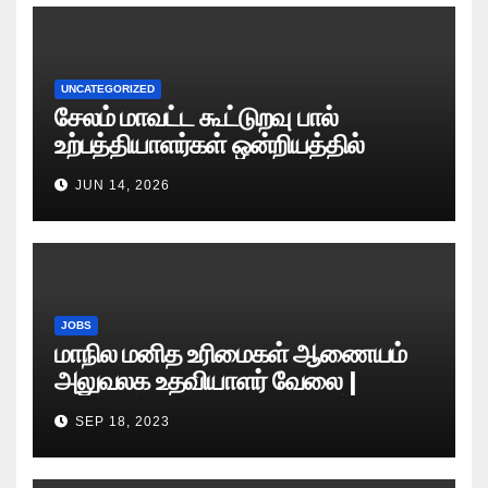
UNCATEGORIZED
சேலம் மாவட்ட கூட்டுறவு பால்
உற்பத்தியாளர்கள் ஒன்றியத்தில்
வேலைவாய்ப்பு அறிவிப்பு 2026
JUN 14, 2026
JOBS
மாநில மனித உரிமைகள் ஆணையம்
அலுவலக உதவியாளர் வேலை |
எழுத்துத் தேர்வு தேதி அறிவிப்பு..?
SEP 18, 2023