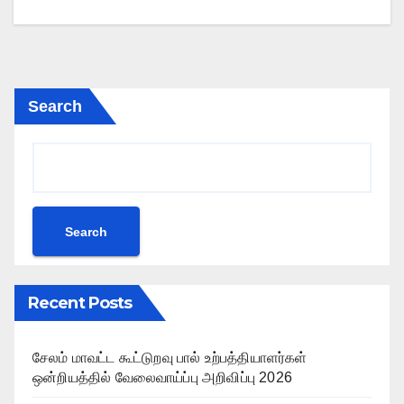
Search
Search
Recent Posts
சேலம் மாவட்ட கூட்டுறவு பால் உற்பத்தியாளர்கள்
ஒன்றியத்தில் வேலைவாய்ப்பு அறிவிப்பு 2026