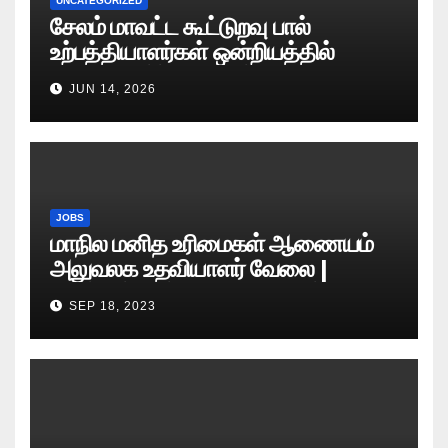
UNCATEGORIZED
சேலம் மாவட்ட கூட்டுறவு பால்
உற்பத்தியாளர்கள் ஒன்றியத்தில்
வேலைவாய்ப்பு அறிவிப்பு 2026
JUN 14, 2026
JOBS
மாநில மனித உரிமைகள் ஆணையம்
அலுவலக உதவியாளர் வேலை |
எழுத்துத் தேர்வு தேதி அறிவிப்பு..?
SEP 18, 2023