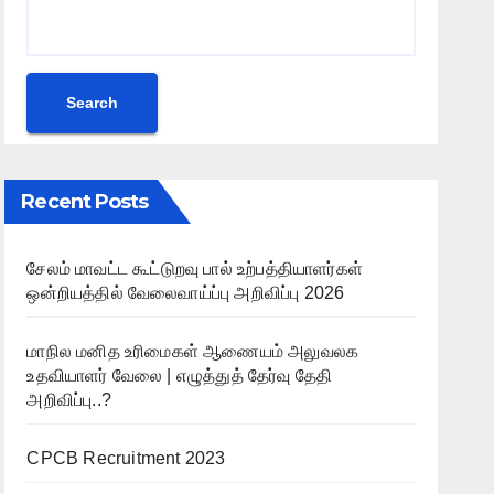
Search
Recent Posts
சேலம் மாவட்ட கூட்டுறவு பால் உற்பத்தியாளர்கள்
ஒன்றியத்தில் வேலைவாய்ப்பு அறிவிப்பு 2026
மாநில மனித உரிமைகள் ஆணையம் அலுவலக
உதவியாளர் வேலை | எழுத்துத் தேர்வு தேதி
அறிவிப்பு..?
CPCB Recruitment 2023