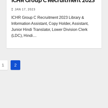
ICHR Group C Recruitment 2023
JAN 17, 2023
ICHR Group C Recruitment 2023 Library &
Information Assistant, Copy Holder, Assistant,
Junior Hindi Translator, Lower Division Clerk
(LDC), Hindi…
s
1
2
nation