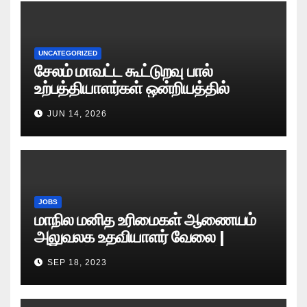
UNCATEGORIZED
சேலம் மாவட்ட கூட்டுறவு பால்
உற்பத்தியாளர்கள் ஒன்றியத்தில்
வேலைவாய்ப்பு அறிவிப்பு 2026
JUN 14, 2026
JOBS
மாநில மனித உரிமைகள் ஆணையம்
அலுவலக உதவியாளர் வேலை |
எழுத்துத் தேர்வு தேதி அறிவிப்பு..?
SEP 18, 2023