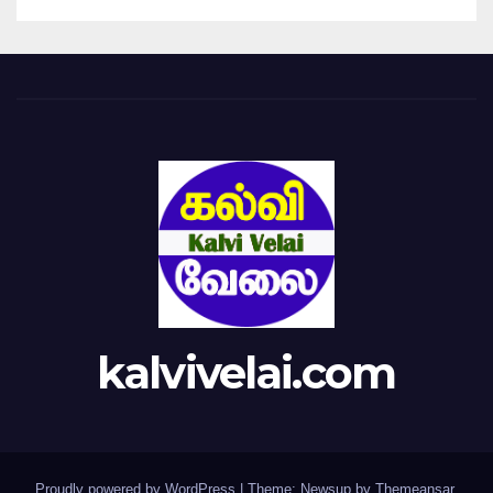
kalvivelai.com
Proudly powered by WordPress
|
Theme: Newsup by
Themeansar
.