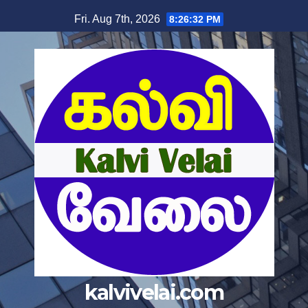
Skip
Fri. Aug 7th, 2026
8:26:33 PM
to
content
kalvivelai.com