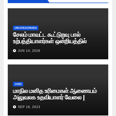
UNCATEGORIZED
சேலம் மாவட்ட கூட்டுறவு பால்
உற்பத்தியாளர்கள் ஒன்றியத்தில்
வேலைவாய்ப்பு அறிவிப்பு 2026
JUN 14, 2026
JOBS
மாநில மனித உரிமைகள் ஆணையம்
அலுவலக உதவியாளர் வேலை |
எழுத்துத் தேர்வு தேதி அறிவிப்பு..?
SEP 18, 2023