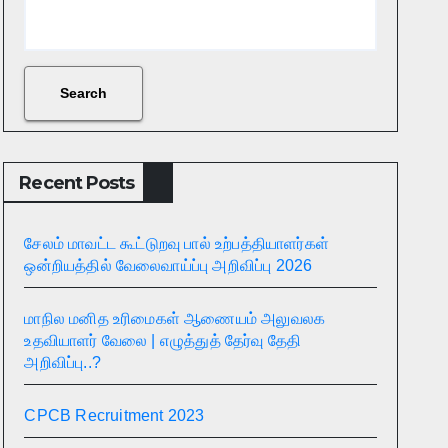
Search
Recent Posts
சேலம் மாவட்ட கூட்டுறவு பால் உற்பத்தியாளர்கள்
ஒன்றியத்தில் வேலைவாய்ப்பு அறிவிப்பு 2026
மாநில மனித உரிமைகள் ஆணையம் அலுவலக
உதவியாளர் வேலை | எழுத்துத் தேர்வு தேதி
அறிவிப்பு..?
CPCB Recruitment 2023