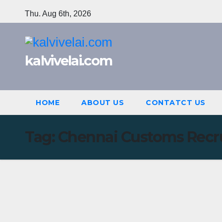
Skip
Thu. Aug 6th, 2026
to
content
kalvivelai.com
HOME
ABOUT US
CONTATCT US
Tag:
Chennai Customs Recr